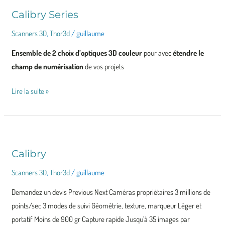
Calibry Series
Calibry
Series
Scanners 3D
,
Thor3d
/
guillaume
Ensemble de 2 choix d’optiques 3D couleur
pour avec
étendre le
champ de numérisation
de vos projets
Lire la suite »
Calibry
Calibry
Scanners 3D
,
Thor3d
/
guillaume
Demandez un devis Previous Next Caméras propriétaires 3 millions de
points/sec 3 modes de suivi Géométrie, texture, marqueur Léger et
portatif Moins de 900 gr Capture rapide Jusqu’à 35 images par