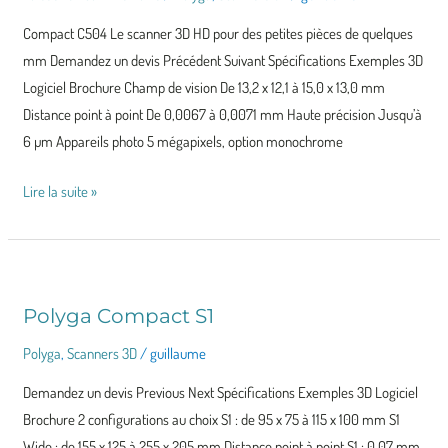
C504
Compact C504 Le scanner 3D HD pour des petites pièces de quelques
mm Demandez un devis Précédent Suivant Spécifications Exemples 3D
Logiciel Brochure Champ de vision De 13,2 x 12,1 à 15,0 x 13,0 mm
Distance point à point De 0,0067 à 0,0071 mm Haute précision Jusqu’à
6 µm Appareils photo 5 mégapixels, option monochrome
Lire la suite »
Polyga Compact S1
Polyga
Compact
Polyga
,
Scanners 3D
/
guillaume
S1
Demandez un devis Previous Next Spécifications Exemples 3D Logiciel
Brochure 2 configurations au choix S1 : de 95 x 75 à 115 x 100 mm S1
Wide : de 155 x 125 à 255 x 205 mm Distance point à point S1 : 0.07 mm