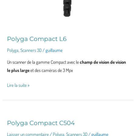
Polyga Compact L6
Polyga
,
Scanners 3D
/
guillaume
Un scanner de la gamme Compact avec le
champ de vision de vision
le plus large
et des caméras de 3 Mpx
Lire la suite »
Polyga Compact C504
Polyga
Compact
Laisser un commentaire
/
Polyga
,
Scanners 3D
/
guillaume