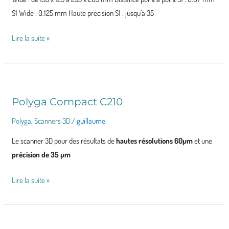
S1 Wide : 0.125 mm Haute précision S1 : jusqu’à 35
Lire la suite »
Polyga Compact C210
Polyga
Compact
Polyga
,
Scanners 3D
/
guillaume
C210
Le scanner 3D pour des résultats de
hautes résolutions 60µm
et une
précision de 35 µm
Lire la suite »