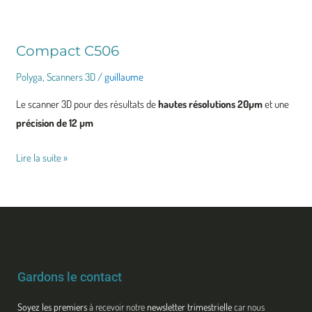
Compact C506
Compact
C506
Polyga
,
Scanners 3D
/
guillaume
Le scanner 3D pour des résultats de
hautes résolutions 20µm
et une
précision de 12 µm
Lire la suite »
Gardons le contact
Soyez les premiers
à recevoir notre
newsletter trimestrielle
car nous