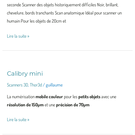
seconde Scanner des objets historiquement difficiles Noir, brillant,
chevelure, bords tranchants Scan anatomique Idéal pour scanner un
humain Pour les objets de 20cm et
Lire la suite »
Calibry mini
Calibry
mini
Scanners 3D
,
Thor3d
/
guillaume
La numérisation
mobile couleur
pour les
petits objets
avec une
résolution de 150µm
et une
précision de 70µm
Lire la suite »