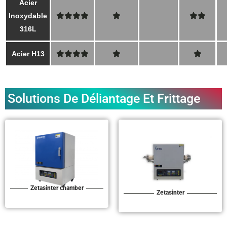
Acier
Inoxydable
316L
Acier H13
Solutions De Déliantage Et Frittage
Zetasinter chamber
Zetasinter