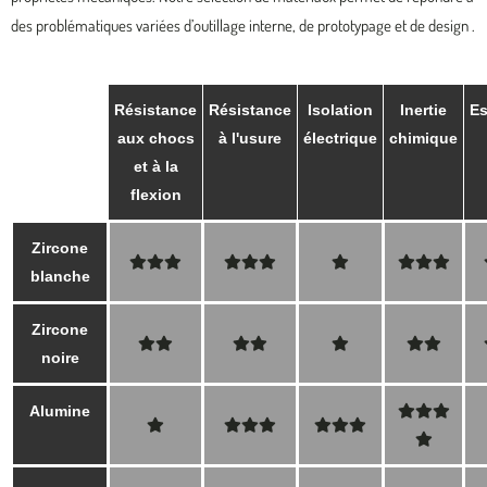
des problématiques variées d’outillage interne, de prototypage et de design .
Résistance
Résistance
Isolation
Inertie
Es
aux chocs
à l'usure
électrique
chimique
et à la
flexion
Zircone
blanche
Zircone
noire
Alumine