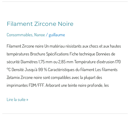
Filament Zircone Noire
Filament
Zircone
Consommables
,
Nanoe
/
guillaume
Noire
Filament Zircone noire Un matériau résistants aux chocs et aux hautes
températures Brochure Spécifications Fiche technique Données de
sécurité Diamètres 1,75 mm ou 2,85 mm Température d’extrusion 170
°C Densité Jusqu’à 99 % Caractéristiques du filament Les filaments
Zetamix Zircone noire sont compatibles avec la plupart des
imprimantes FDM/FFF. Arborant une teinte noire profonde, les
Lire la suite »