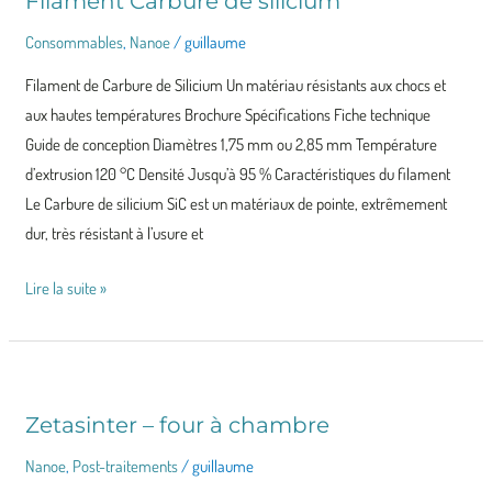
Filament Carbure de silicium
Consommables
,
Nanoe
/
guillaume
Filament de Carbure de Silicium Un matériau résistants aux chocs et
aux hautes températures Brochure Spécifications Fiche technique
Guide de conception Diamètres 1,75 mm ou 2,85 mm Température
d’extrusion 120 °C Densité Jusqu’à 95 % Caractéristiques du filament
Le Carbure de silicium SiC est un matériaux de pointe, extrêmement
dur, très résistant à l’usure et
Lire la suite »
Zetasinter – four à chambre
Zetasinter
–
Nanoe
,
Post-traitements
/
guillaume
four