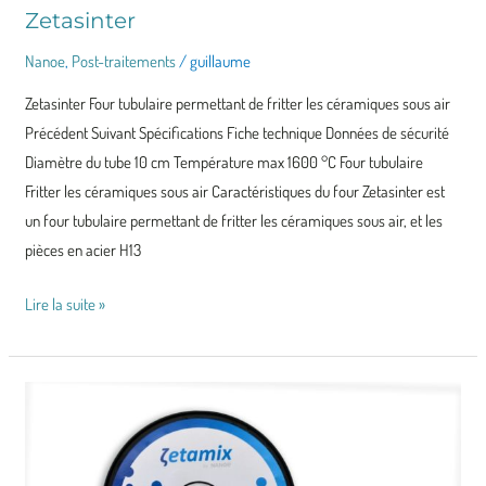
Zetasinter
Zetasinter
Nanoe
,
Post-traitements
/
guillaume
Zetasinter Four tubulaire permettant de fritter les céramiques sous air
Précédent Suivant Spécifications Fiche technique Données de sécurité
Diamètre du tube 10 cm Température max 1600 °C Four tubulaire
Fritter les céramiques sous air Caractéristiques du four Zetasinter est
un four tubulaire permettant de fritter les céramiques sous air, et les
pièces en acier H13
Lire la suite »
Filament
Alumine