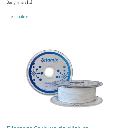
Design mais […]
Lire la suite »
Filament
Carbure
de
silicium