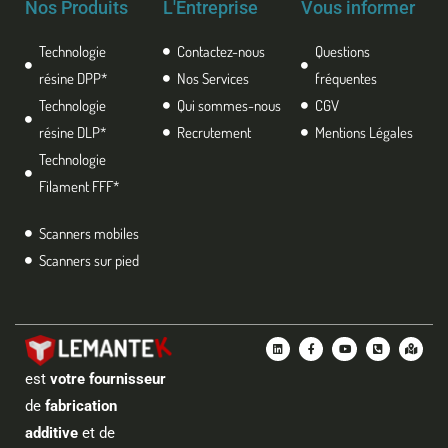
Nos Produits
L'Entreprise
Vous informer
Technologie
Contactez-nous
Questions
résine DPP*
Nos Services
fréquentes
Technologie
Qui sommes-nous
CGV
résine DLP*
Recrutement
Mentions Légales
Technologie
Filament FFF*
Scanners mobiles
Scanners sur pied
L
F
Y
P
M
i
a
o
h
a
n
c
u
o
p
k
e
t
n
-
est
votre fournisseur
e
b
u
e
m
d
o
b
-
a
de
fabrication
i
o
e
s
r
n
k
q
k
-
u
e
additive
et de
f
a
d