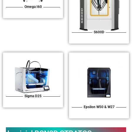
Omega I60
S600D
Sigma D25
Epsilon W50 & W27