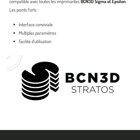
compatible avec toutes les imprimantes
BCN3D Sigma et Epsilon.
Les points forts :
Interface conviviale
Multiples paramètres
Facilité d’utilisation
Lire