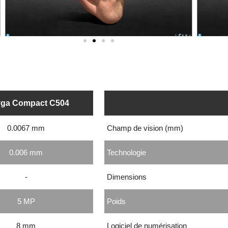
yga Compact C504
0.0067 mm
Champ de vision (mm)
0.006 mm
Technologie
-
Dimensions
5 MP
Poids
8 mm
Logiciel de numérisation