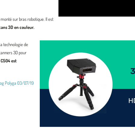
 monté sur bras robotique. Il est
cans 3D en couleur.
e la technologie de
canners 3D pour
 C504 est
log Polyga 03/07/19