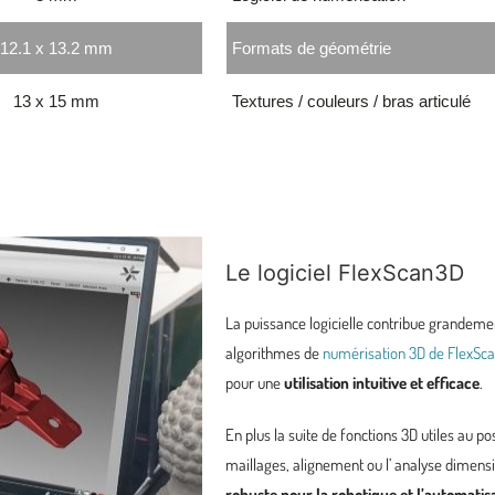
12.1 x 13.2 mm
Formats de géométrie
13 x 15 mm
Textures / couleurs / bras articulé
Le logiciel FlexScan3D
La puissance logicielle contribue grandement
algorithmes de
numérisation 3D de FlexSc
pour une
utilisation intuitive et efficace
.
En plus la suite de fonctions 3D utiles au 
maillages, alignement ou l’ analyse dimens
robuste pour la robotique et l’automatis