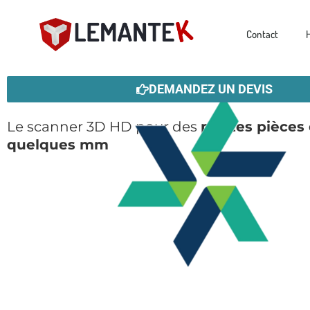
Aller
au
Contact
contenu
Compact C504
DEMANDEZ UN DEVIS
Le scanner 3D HD pour des
petites pièces
quelques mm