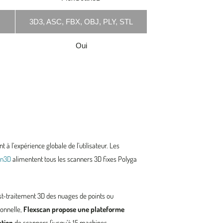
3D3, ASC, FBX, OBJ, PLY, STL
Oui
 à l’expérience globale de l’utilisateur. Les
an3D
alimentent tous les scanners 3D fixes Polyga
post-traitement 3D des nuages de points ou
ionnelle,
Flexscan propose une plateforme
ation
de scanners (jusqu’à 15 machines