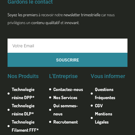
Gardons le contact
Soyez les premiers
à recevoir notre
newsletter trimestrielle
car nous
privilégions un
contenu qualitatif
et
innovant
.
Email
SOUSCRIRE
Nos Produits
L'Entreprise
Vous informer
Technologie
Contactez-nous
Questions
résine DPP*
Nos Services
fréquentes
Technologie
Qui sommes-
CGV
résine DLP*
nous
Mentions
Technologie
Recrutement
Légales
Filament FFF*