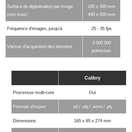
Surface de digitalisation par image
280 x 360 mm
(min-max)
490 x 650 mm
Fréquence d'images, jusqu'à
25 - 35 fps
3 000 000
Vitesse d'acquisition des données
points/sec
Calibry
Processus multi-core
Oui
Formats d'export
.stl / .obj / .wrml / .ply
Dimensions
165 x 85 x 274 mm