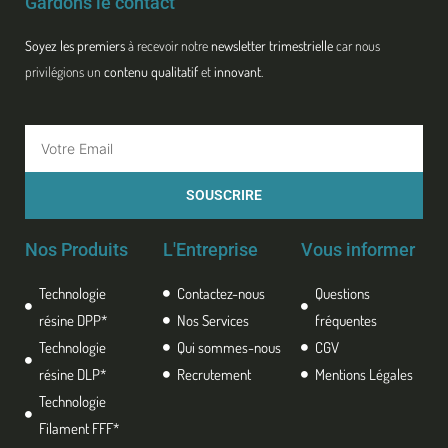
Gardons le contact
Soyez les premiers
à recevoir notre
newsletter trimestrielle
car nous
privilégions un
contenu qualitatif
et
innovant
.
Email
SOUSCRIRE
Nos Produits
L'Entreprise
Vous informer
Technologie
Contactez-nous
Questions
résine DPP*
Nos Services
fréquentes
Technologie
Qui sommes-nous
CGV
résine DLP*
Recrutement
Mentions Légales
Technologie
Filament FFF*