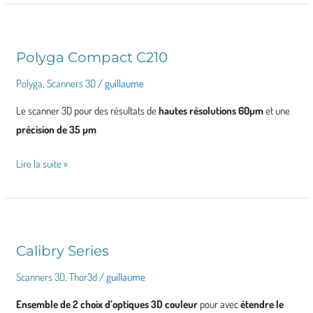
Polyga Compact C210
Polyga
Compact
Polyga
,
Scanners 3D
/
guillaume
C210
Le scanner 3D pour des résultats de
hautes résolutions 60µm
et une
précision de 35 µm
Lire la suite »
Calibry Series
Calibry
Series
Scanners 3D
,
Thor3d
/
guillaume
Ensemble de 2 choix d’optiques 3D couleur
pour avec
étendre le