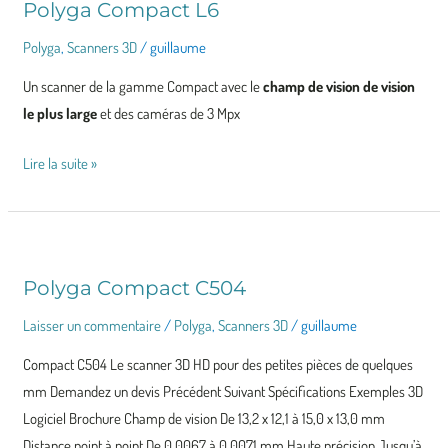
Polyga Compact L6
Polyga
,
Scanners 3D
/
guillaume
Un scanner de la gamme Compact avec le
champ de vision de vision
le plus large
et des caméras de 3 Mpx
Lire la suite »
Polyga Compact C504
Polyga
Compact
Laisser un commentaire
/
Polyga
,
Scanners 3D
/
guillaume
C504
Compact C504 Le scanner 3D HD pour des petites pièces de quelques
mm Demandez un devis Précédent Suivant Spécifications Exemples 3D
Logiciel Brochure Champ de vision De 13,2 x 12,1 à 15,0 x 13,0 mm
Distance point à point De 0,0067 à 0,0071 mm Haute précision Jusqu’à