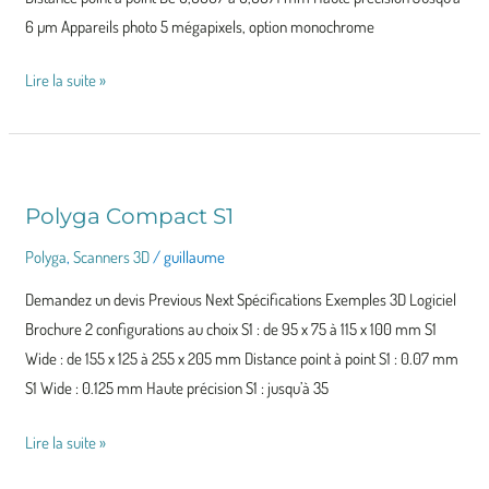
6 µm Appareils photo 5 mégapixels, option monochrome
Lire la suite »
Polyga Compact S1
Polyga
Compact
Polyga
,
Scanners 3D
/
guillaume
S1
Demandez un devis Previous Next Spécifications Exemples 3D Logiciel
Brochure 2 configurations au choix S1 : de 95 x 75 à 115 x 100 mm S1
Wide : de 155 x 125 à 255 x 205 mm Distance point à point S1 : 0.07 mm
S1 Wide : 0.125 mm Haute précision S1 : jusqu’à 35
Lire la suite »