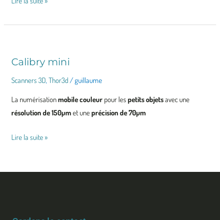
Lire la suite »
Calibry mini
Calibry
mini
Scanners 3D
,
Thor3d
/
guillaume
La numérisation
mobile couleur
pour les
petits objets
avec une
résolution de 150µm
et une
précision de 70µm
Lire la suite »